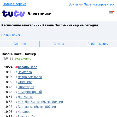
Полная версия
Войти
Зарегистрироваться
или
Электрички
Расписание электрички Казань Пасс →
Кизнер
на сегодня
Новый поиск
Сегодня
Завтра
Выбрать дату
Казань Пасс – Кизнер
№6438
ежедневно
18:24
Казань Пасс
18:30
Вахитово
18:35
метро Аметьево
18:39
Ометьево
18:43
Новаторов
18:48
Компрессорный
18:54
Дербышки
18:58
Ж.К. Дербышки (бывш. 804 км)
19:02
Березовка (бывш. 807 км)
19:06
Кендери
19:12
Высокая Гора