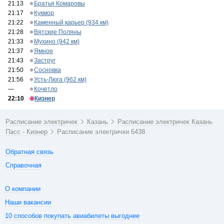
21:13
Братья Комаровы
21:17
Кукмор
21:22
Каменный карьер (934 км)
21:28
Вятские Поляны
21:33
Мухино (942 км)
21:37
Ямное
21:43
Заструг
21:50
Сосновка
21:56
Усть-Люга (962 км)
—
Кочетло
22:10
Кизнер
Расписание электричек
Казань
Расписание электричек Казань
Пасс - Кизнер
Расписание электрички 6438
Обратная связь
Справочная
О компании
Наши вакансии
10 способов покупать авиабилеты выгоднее