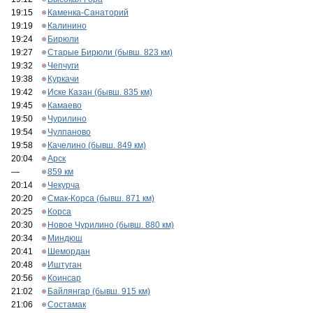
19:15
Каменка-Санаторий
19:19
Калинино
19:24
Бирюли
19:27
Старые Бирюли (бывш. 823 км)
19:32
Чепчуги
19:38
Куркачи
19:42
Иске Казан (бывш. 835 км)
19:45
Камаево
19:50
Чурилино
19:54
Чулпаново
19:58
Качелино (бывш. 849 км)
20:04
Арск
—
859 км
20:14
Чекурча
20:20
Смак-Корса (бывш. 871 км)
20:25
Корса
20:30
Новое Чурилино (бывш. 880 км)
20:34
Миндюш
20:41
Шемордан
20:48
Иштуган
20:56
Коинсар
21:02
Байлянгар (бывш. 915 км)
21:06
Состамак