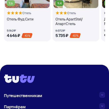
7,6
9,4
8
Отель
Отель
Кв
Отель Фуд Сити
Отель ApartStel/
Дз
АпартСтель
Ма
5 ⁠162 ⁠₽
6 ⁠372 ⁠₽
10 ⁠
4 ⁠646 ⁠₽
5 ⁠735 ⁠₽
9 ⁠
-10%
-10%
Путешественникам
Партнёрам