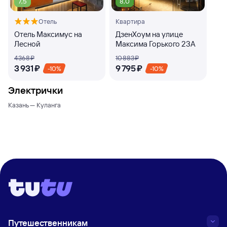
7,5
8,0
Отель
Квартира
Отель Максимус на
ДзенХоум на улице
Лесной
Максима Горького 23А
4 ⁠368 ⁠₽
10 ⁠883 ⁠₽
3 ⁠931 ⁠₽
9 ⁠795 ⁠₽
-10%
-10%
Электрички
Казань — Куланга
Путешественникам