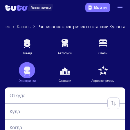
Войти
Электрички
ричек
Казань
Расписание электричек по станции Куланга
Поезда
Автобусы
Отели
Электрички
Станции
Аэроэкспрессы
Откуда
Куда
Когда