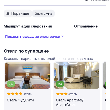
Пораньше
Электричка
Маршрут и дни следования
Отправление
Показать ушедшие электрички
Отели по суперцене
Классные варианты с выгодой — специально для вас
7,6
9,4
9
Отель
Отель
Отель Фуд Сити
Отель ApartStel/
От
АпартСтель