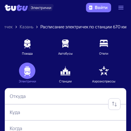
Войти
Электрички
тричек
Казань
Расписание электричек по станции 670 км
Поезда
Автобусы
Отели
Электрички
Станции
Аэроэкспрессы
Откуда
Куда
Когда