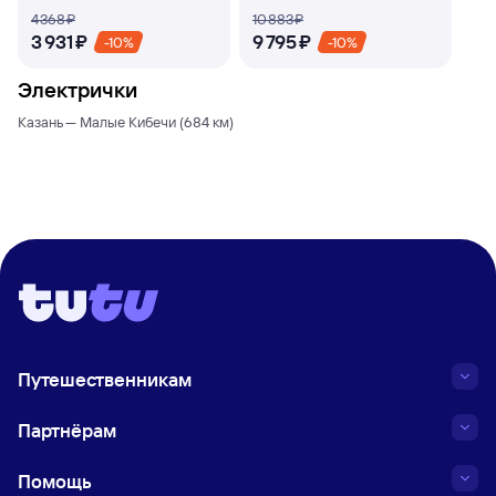
4 ⁠368 ⁠₽
10 ⁠883 ⁠₽
3 ⁠931 ⁠₽
9 ⁠795 ⁠₽
-10%
-10%
Электрички
Казань — Малые Кибечи (684 км)
Путешественникам
Партнёрам
Помощь