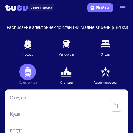
Войти
Электрички
Расписание электричек по станции Малые Кибечи (684 км)
Поезда
Автобусы
Отели
Электрички
Станции
Аэроэкспрессы
Откуда
Куда
Когда